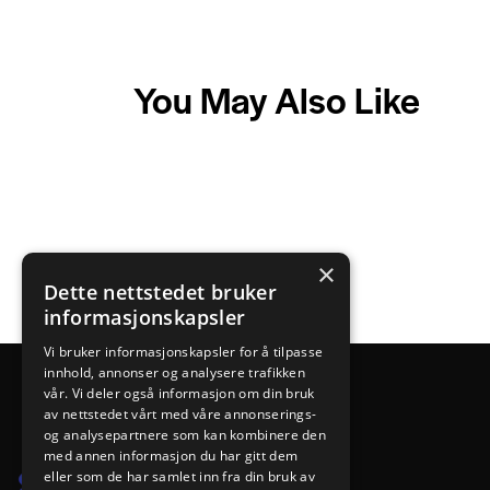
You May Also Like
×
Dette nettstedet bruker
informasjonskapsler
Vi bruker informasjonskapsler for å tilpasse
innhold, annonser og analysere trafikken
vår. Vi deler også informasjon om din bruk
av nettstedet vårt med våre annonserings-
og analysepartnere som kan kombinere den
med annen informasjon du har gitt dem
eller som de har samlet inn fra din bruk av