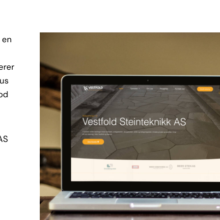
t en
erer
kus
god
AS