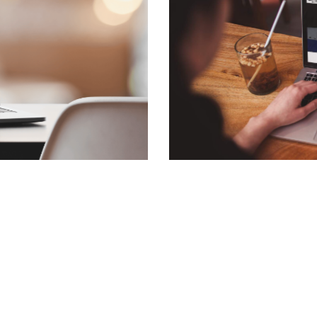
Dokka blikkenslager AS
Nettside