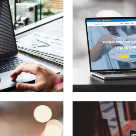
edal Vask og Renseri AS
ide