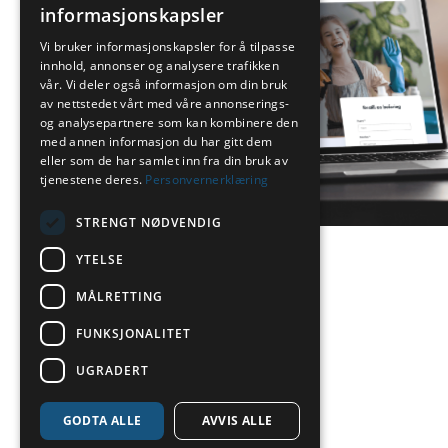
informasjonskapsler
Vi bruker informasjonskapsler for å tilpasse
innhold, annonser og analysere trafikken
vår. Vi deler også informasjon om din bruk
av nettstedet vårt med våre annonserings-
og analysepartnere som kan kombinere den
ervice AS
med annen informasjon du har gitt dem
eller som de har samlet inn fra din bruk av
tjenestene deres.
Personvernerklæring
STRENGT NØDVENDIG
YTELSE
MÅLRETTING
1
>
2
FUNKSJONALITET
UGRADERT
GODTA ALLE
AVVIS ALLE