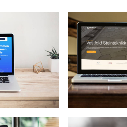
estfold Steinteknikk AS
ttside