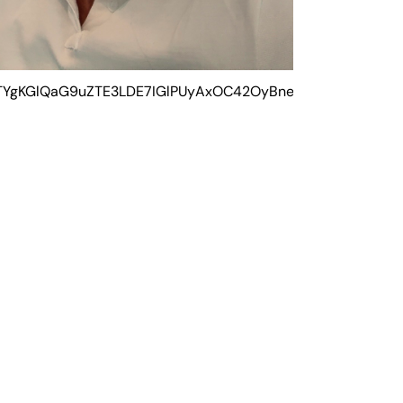
NTYgKGlQaG9uZTE3LDE7IGlPUyAxOC42OyBnemlwKSAB