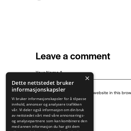
m
Ph
ail:
on
e:
Leave a comment
×
Dette nettstedet bruker
informasjonskapsler
Save my name, email, and website in this brow
Vi bruker informasjonskapsler for å tilpasse
innhold, annonser og analysere trafikken
vår. Vi deler også informasjon om din bruk
av nettstedet vårt med våre annonserings-
og analysepartnere som kan kombinere den
med annen informasjon du har gitt dem