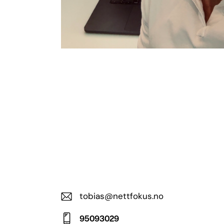
tobias@nettfokus.no
E-
95093029