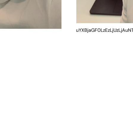
CjQKMFNuYXBjaGF0LzEzLjUzLjAu